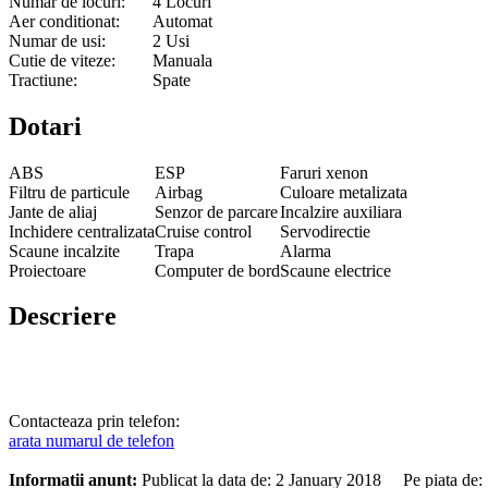
Numar de locuri:
4 Locuri
Aer conditionat:
Automat
Numar de usi:
2 Usi
Cutie de viteze:
Manuala
Tractiune:
Spate
Dotari
ABS
ESP
Faruri xenon
Filtru de particule
Airbag
Culoare metalizata
Jante de aliaj
Senzor de parcare
Incalzire auxiliara
Inchidere centralizata
Cruise control
Servodirectie
Scaune incalzite
Trapa
Alarma
Proiectoare
Computer de bord
Scaune electrice
Descriere
Contacteaza prin telefon:
arata numarul de telefon
Informatii anunt:
Publicat la data de: 2 January 2018 Pe piata de