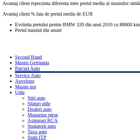
Avantaj client reprezinta diferenta intre pretul mediu al masinilor simila
Avantaj client % fata de pretul mediu de
EUR
Evolutia pretului pentru BMW 320 din anul 2010 cu 88000 km
Pretul masinii din anunt
Second Hand
Masini Germania
Parcuri Auto
Service Auto
Anvelope
Masini noi
Utile
Stiri auto
Sfaturi utile
Dealeri auto
Magazine piese
Asigurari RCA
Spalatorii auto
Taxa auto
Statii ITP