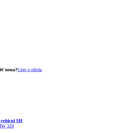
MW noua?
Cere o oferta
vehicul SH
BMW 320