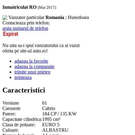
Inmatriculat RO
(Mar 2017)
Vanzator particular
Romania
; Hunedoara
Contacteaza prin telefon:
arata numarul de telefon
Nu uita sa-i spui vanzatorului ca ai vazut
oferta pe site-ul auto.ro!
adauga la favorite
adauga la comparatie
trimite unui prieten
printeaza
Caracteristici
Versiune
61
Caroserie
Cabrio
Putere:
184 CP / 135 KW
Capacitate cilindrica:
1995 cm³
Clasa de poluare:
EURO 5
Culoare:
ALBASTRU