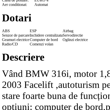
Clasa de poluare:
EURO 4
Aer conditionat:
Automat
Dotari
ABS
ESP
Airbag
Senzor de parcare
Inchidere centralizata
Servodirectie
Geamuri electrice
Computer de bord
Oglinzi electrice
Radio/CD
Comenzi volan
Descriere
Vând BMW 316i, motor 1,8 b
2003 Facelift ,autoturism pe
stare foarte buna de funcți
opțiuni: computer de bord,p