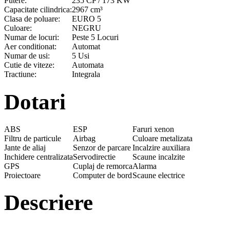
Putere:
235 CP / 173 KW
Capacitate cilindrica:
2967 cm³
Clasa de poluare:
EURO 5
Culoare:
NEGRU
Numar de locuri:
Peste 5 Locuri
Aer conditionat:
Automat
Numar de usi:
5 Usi
Cutie de viteze:
Automata
Tractiune:
Integrala
Dotari
ABS
ESP
Faruri xenon
Filtru de particule
Airbag
Culoare metalizata
Jante de aliaj
Senzor de parcare
Incalzire auxiliara
Inchidere centralizata
Servodirectie
Scaune incalzite
GPS
Cuplaj de remorca
Alarma
Proiectoare
Computer de bord
Scaune electrice
Descriere