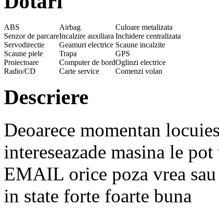
Dotari
ABS
Airbag
Culoare metalizata
Senzor de parcare
Incalzire auxiliara
Inchidere centralizata
Servodirectie
Geamuri electrice
Scaune incalzite
Scaune piele
Trapa
GPS
Proiectoare
Computer de bord
Oglinzi electrice
Radio/CD
Carte service
Comenzi volan
Descriere
Deoarece momentan locuiesc 
intereseazade masina le po
EMAIL orice poza vrea sau o
in state forte foarte buna