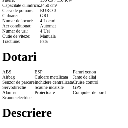
Putere:
150 CP / 110 KW
Capacitate cilindrica:
2450 cm³
Clasa de poluare:
EURO 3
Culoare:
GRI
Numar de locuri:
4 Locuri
Aer conditionat:
Automat
Numar de usi:
4 Usi
Cutie de viteze:
Manuala
Tractiune:
Fata
Dotari
ABS
ESP
Faruri xenon
Airbag
Culoare metalizata
Jante de aliaj
Senzor de parcare
Inchidere centralizata
Cruise control
Servodirectie
Scaune incalzite
GPS
Alarma
Proiectoare
Computer de bord
Scaune electrice
Descriere