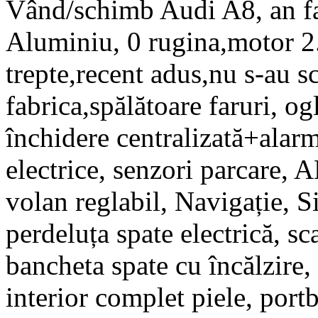
Vând/schimb Audi A8, an fa
Aluminiu, 0 rugina,motor 2
trepte,recent adus,nu s-au s
fabrica,spălătoare faruri, ogl
închidere centralizată+alar
electrice, senzori parcare,
volan reglabil, Navigație, 
perdeluța spate electrică, sca
bancheta spate cu încălzire
interior complet piele, por