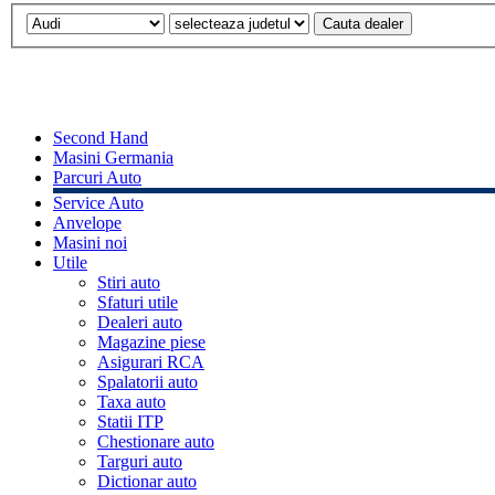
Second Hand
Masini Germania
Parcuri Auto
Service Auto
Anvelope
Masini noi
Utile
Stiri auto
Sfaturi utile
Dealeri auto
Magazine piese
Asigurari RCA
Spalatorii auto
Taxa auto
Statii ITP
Chestionare auto
Targuri auto
Dictionar auto