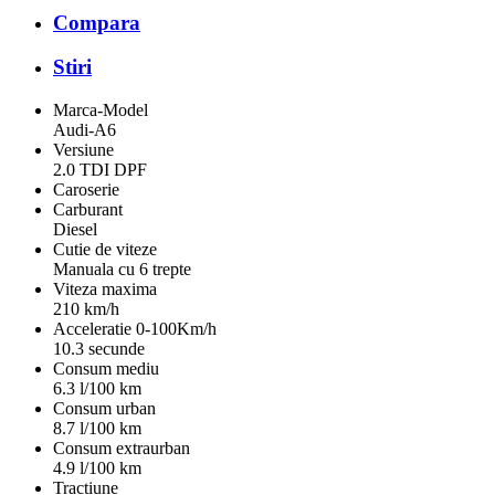
Compara
Stiri
Marca-Model
Audi-A6
Versiune
2.0 TDI DPF
Caroserie
Carburant
Diesel
Cutie de viteze
Manuala cu 6 trepte
Viteza maxima
210 km/h
Acceleratie 0-100Km/h
10.3 secunde
Consum mediu
6.3 l/100 km
Consum urban
8.7 l/100 km
Consum extraurban
4.9 l/100 km
Tractiune