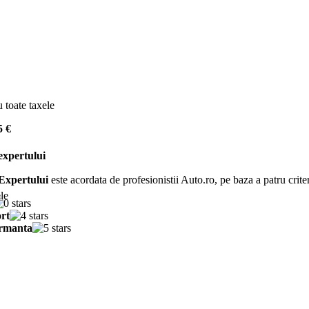
u toate taxele
5 €
expertului
Expertului
este acordata de profesionistii Auto.ro, pe baza a patru criter
ele
rt
rmanta