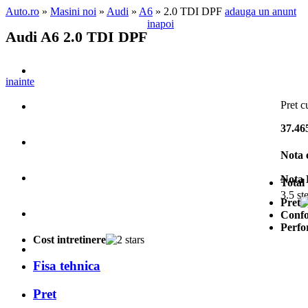
Auto.ro
»
Masini noi
»
Audi
»
A6
» 2.0 TDI DPF
adauga un anunt
inapoi
Audi A6 2.0 TDI DPF
inainte
Pret c
37.46
Nota 
Nota 
Total
3.5 st
Pret
Confo
Perfo
Cost intretinere
Fisa tehnica
Pret