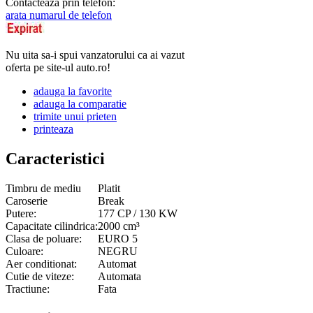
Contacteaza prin telefon:
arata numarul de telefon
Nu uita sa-i spui vanzatorului ca ai vazut
oferta pe site-ul auto.ro!
adauga la favorite
adauga la comparatie
trimite unui prieten
printeaza
Caracteristici
Timbru de mediu
Platit
Caroserie
Break
Putere:
177 CP / 130 KW
Capacitate cilindrica:
2000 cm³
Clasa de poluare:
EURO 5
Culoare:
NEGRU
Aer conditionat:
Automat
Cutie de viteze:
Automata
Tractiune:
Fata