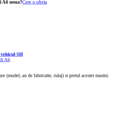
i A6 noua?
Cere o oferta
vehicul SH
udi A6
re (model, an de fabricatie, rulaj) si pretul acestei masini.