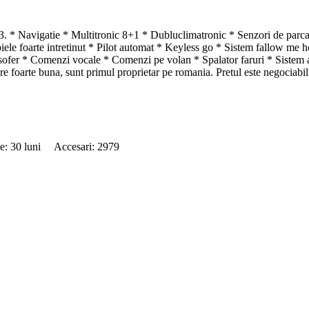
Navigatie * Multitronic 8+1 * Dubluclimatronic * Senzori de parcare f
 din piele foarte intretinut * Pilot automat * Keyless go * Sistem fall
sofer * Comenzi vocale * Comenzi pe volan * Spalator faruri * Sistem 
e foarte buna, sunt primul proprietar pe romania. Pretul este negociabil, 
de: 30 luni Accesari: 2979