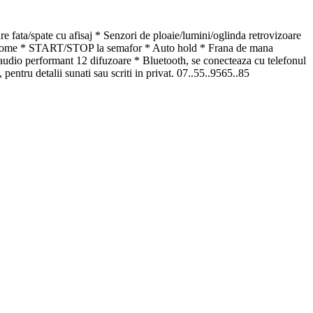
ata/spate cu afisaj * Senzori de ploaie/lumini/oglinda retrovizoare
ow me home * START/STOP la semafor * Auto hold * Frana de mana
audio performant 12 difuzoare * Bluetooth, se conecteaza cu telefonul
pentru detalii sunati sau scriti in privat. 07..55..9565..85