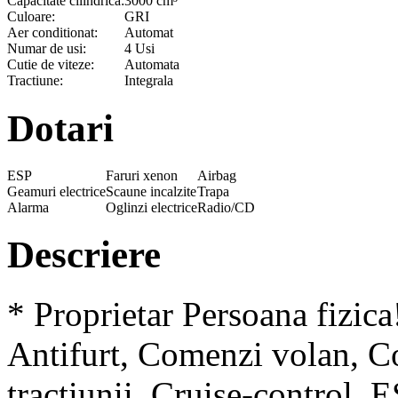
Capacitate cilindrica:
3000 cm³
Culoare:
GRI
Aer conditionat:
Automat
Numar de usi:
4 Usi
Cutie de viteze:
Automata
Tractiune:
Integrala
Dotari
ESP
Faruri xenon
Airbag
Geamuri electrice
Scaune incalzite
Trapa
Alarma
Oglinzi electrice
Radio/CD
Descriere
* Proprietar Persoana fizic
Antifurt, Comenzi volan, C
tractiunii, Cruise-control,