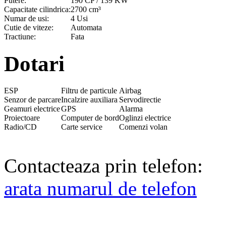
Putere:
190 CP / 139 KW
Capacitate cilindrica:
2700 cm³
Numar de usi:
4 Usi
Cutie de viteze:
Automata
Tractiune:
Fata
Dotari
ESP
Filtru de particule
Airbag
Senzor de parcare
Incalzire auxiliara
Servodirectie
Geamuri electrice
GPS
Alarma
Proiectoare
Computer de bord
Oglinzi electrice
Radio/CD
Carte service
Comenzi volan
Contacteaza prin telefon:
arata numarul de telefon