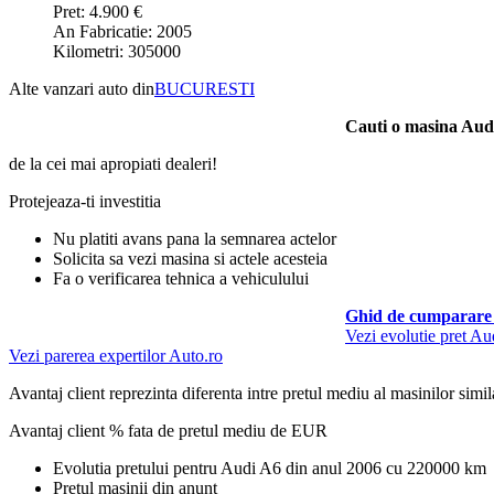
Pret: 4.900 €
An Fabricatie: 2005
Kilometri: 305000
Alte vanzari auto din
BUCURESTI
Cauti o masina Aud
de la cei mai apropiati dealeri!
Protejeaza-ti investitia
Nu platiti avans pana la semnarea actelor
Solicita sa vezi masina si actele acesteia
Fa o verificarea tehnica a vehiculului
Ghid de cumparare 
Vezi evolutie pret A
Vezi parerea expertilor Auto.ro
Avantaj client reprezinta diferenta intre pretul mediu al masinilor simila
Avantaj client % fata de pretul mediu de
EUR
Evolutia pretului pentru Audi A6 din anul 2006 cu 220000 km
Pretul masinii din anunt