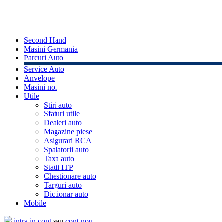
Second Hand
Masini Germania
Parcuri Auto
Service Auto
Anvelope
Masini noi
Utile
Stiri auto
Sfaturi utile
Dealeri auto
Magazine piese
Asigurari RCA
Spalatorii auto
Taxa auto
Statii ITP
Chestionare auto
Targuri auto
Dictionar auto
Mobile
intra in cont
sau
cont nou