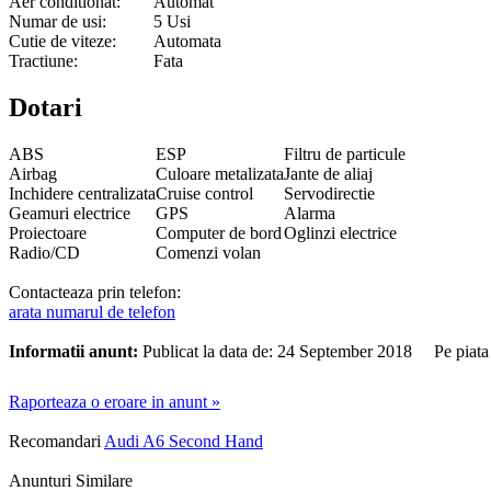
Aer conditionat:
Automat
Numar de usi:
5 Usi
Cutie de viteze:
Automata
Tractiune:
Fata
Dotari
ABS
ESP
Filtru de particule
Airbag
Culoare metalizata
Jante de aliaj
Inchidere centralizata
Cruise control
Servodirectie
Geamuri electrice
GPS
Alarma
Proiectoare
Computer de bord
Oglinzi electrice
Radio/CD
Comenzi volan
Contacteaza prin telefon:
arata numarul de telefon
Informatii anunt:
Publicat la data de: 24 September 2018 Pe piata
Raporteaza o eroare in anunt »
Recomandari
Audi A6 Second Hand
Anunturi Similare