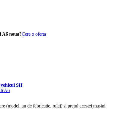
i A6 noua?
Cere o oferta
vehicul SH
udi A6
re (model, an de fabricatie, rulaj) si pretul acestei masini.