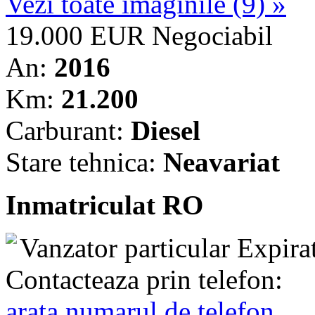
Vezi toate imaginile (9) »
19.000 EUR
Negociabil
An:
2016
Km:
21.200
Carburant:
Diesel
Stare tehnica:
Neavariat
Inmatriculat RO
Vanzator particular
Expira
Contacteaza prin telefon:
arata numarul de telefon