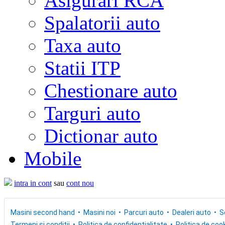
Asigurari RCA
Spalatorii auto
Taxa auto
Statii ITP
Chestionare auto
Targuri auto
Dictionar auto
Mobile
intra in cont
sau
cont nou
Masini second hand
Masini noi
Parcuri auto
Dealeri auto
S
Termeni si conditii
Politica de confidentialitate
Politica de cook