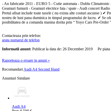
- An fabricatie 2011 - EURO 5 - Cutie automata - Dublu Climatronic - Vo
Geamuri fumurii - Geamuri electrice fata / spate - Audi concert Radio 
Pretul afisat include toate taxele ( nu exista alte costuri ascunse ) 
nostru de luni pana duminica in timpul programului de lucru. ✔ Se ofera 
posibilitatea de a comanda masina dorita prin “ Yoyo Cars
Contacteaza prin telefon:
arata numarul de telefon
Informatii anunt:
Publicat la data de: 26 December 2019 Pe piata
Raporteaza o eroare in anunt »
Recomandari
Audi A4 Second Hand
Anunturi Similare
Audi A4
Pret: 9.500 €