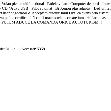
lan piele multifunctional - Padele volan - Computer de bord - Jante alia
/ CD / Aux / USB - Pilot automat - Bi-Xenon plus adaptiv - Led-uri fata/
✔ Pret usor negociabil ✔ Acceptam autoturismul Dvs. ca avans prin siste
pe loc certificatul fiscal si toate actele necesare inmatricularii masinii
 Pre-Order ” PUTEM ADUCE LA COMANDA ORICE AUTOTURISM !!
 de: 81 luni Accesari: 5358