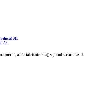
vehicul SH
udi A4
re (model, an de fabricatie, rulaj) si pretul acestei masini.