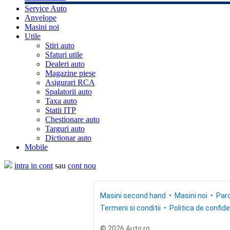
Service Auto
Anvelope
Masini noi
Utile
Stiri auto
Sfaturi utile
Dealeri auto
Magazine piese
Asigurari RCA
Spalatorii auto
Taxa auto
Statii ITP
Chestionare auto
Targuri auto
Dictionar auto
Mobile
intra in cont
sau
cont nou
Masini second hand
Masini noi
Parc
Termeni si conditii
Politica de confide
© 2026 Auto.ro