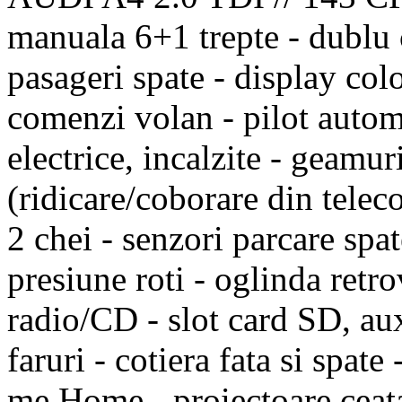
manuala 6+1 trepte - dublu 
pasageri spate - display col
comenzi volan - pilot automa
electrice, incalzite - geamu
(ridicare/coborare din telec
2 chei - senzori parcare spat
presiune roti - oglinda retro
radio/CD - slot card SD, auxi
faruri - cotiera fata si spate
me Home - proiectoare ceata