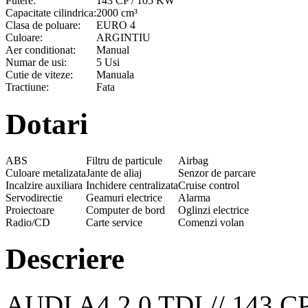
Putere:
143 CP / 105 KW
Capacitate cilindrica:
2000 cm³
Clasa de poluare:
EURO 4
Culoare:
ARGINTIU
Aer conditionat:
Manual
Numar de usi:
5 Usi
Cutie de viteze:
Manuala
Tractiune:
Fata
Dotari
ABS
Filtru de particule
Airbag
Culoare metalizata
Jante de aliaj
Senzor de parcare
Incalzire auxiliara
Inchidere centralizata
Cruise control
Servodirectie
Geamuri electrice
Alarma
Proiectoare
Computer de bord
Oglinzi electrice
Radio/CD
Carte service
Comenzi volan
Descriere
AUDI A4 2.0 TDI // 143 CP