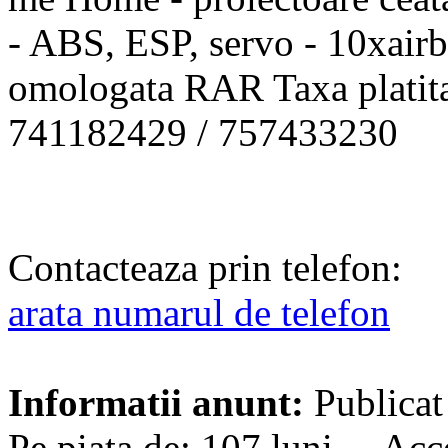
- ABS, ESP, servo - 10xairb
omologata RAR Taxa platita 
741182429 / 757433230
Contacteaza prin telefon:
arata numarul de telefon
Informatii anunt:
Publicat
Pe piata de: 107 luni Acce