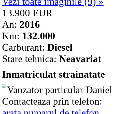
Vezi toate imaginile (9) »
13.900 EUR
An:
2016
Km:
132.000
Carburant:
Diesel
Stare tehnica:
Neavariat
Inmatriculat strainatate
Vanzator particular
Danie
Contacteaza prin telefon:
arata numarul de telefon