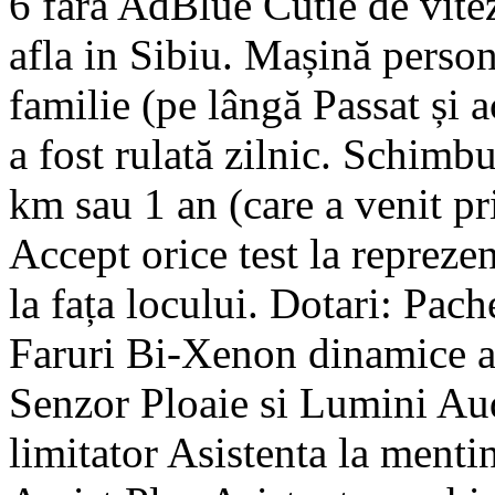
6 fara AdBlue Cutie de vit
afla in Sibiu. Mașină person
familie (pe lângă Passat și 
a fost rulată zilnic. Schimbu
km sau 1 an (care a venit pr
Accept orice test la repreze
la fața locului. Dotari: Pache
Faruri Bi-Xenon dinamice a
Senzor Ploaie si Lumini Aud
limitator Asistenta la ment