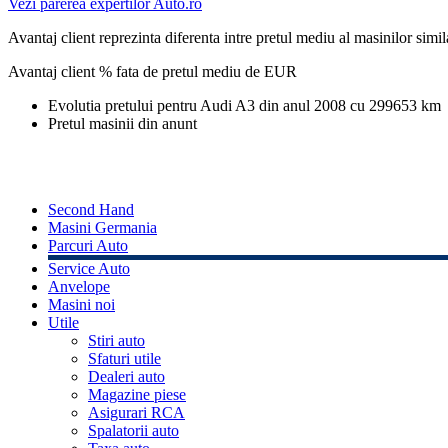
Vezi parerea expertilor Auto.ro
Avantaj client reprezinta diferenta intre pretul mediu al masinilor simila
Avantaj client % fata de pretul mediu de
EUR
Evolutia pretului pentru Audi A3 din anul 2008 cu 299653 km
Pretul masinii din anunt
Second Hand
Masini Germania
Parcuri Auto
Service Auto
Anvelope
Masini noi
Utile
Stiri auto
Sfaturi utile
Dealeri auto
Magazine piese
Asigurari RCA
Spalatorii auto