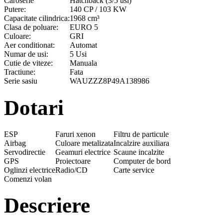
Caroserie
Hatchback (3/5 usi)
Putere:
140 CP / 103 KW
Capacitate cilindrica:
1968 cm³
Clasa de poluare:
EURO 5
Culoare:
GRI
Aer conditionat:
Automat
Numar de usi:
5 Usi
Cutie de viteze:
Manuala
Tractiune:
Fata
Serie sasiu
WAUZZZ8P49A138986
Dotari
ESP
Faruri xenon
Filtru de particule
Airbag
Culoare metalizata
Incalzire auxiliara
Servodirectie
Geamuri electrice
Scaune incalzite
GPS
Proiectoare
Computer de bord
Oglinzi electrice
Radio/CD
Carte service
Comenzi volan
Descriere