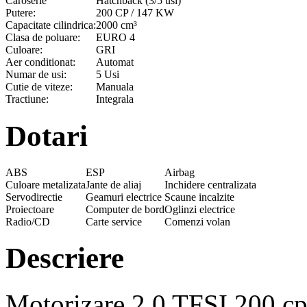
Caroserie
Hatchback (3/5 usi)
Putere:
200 CP / 147 KW
Capacitate cilindrica:
2000 cm³
Clasa de poluare:
EURO 4
Culoare:
GRI
Aer conditionat:
Automat
Numar de usi:
5 Usi
Cutie de viteze:
Manuala
Tractiune:
Integrala
Dotari
ABS
ESP
Airbag
Culoare metalizata
Jante de aliaj
Inchidere centralizata
Servodirectie
Geamuri electrice
Scaune incalzite
Proiectoare
Computer de bord
Oglinzi electrice
Radio/CD
Carte service
Comenzi volan
Descriere
Motorizare 2.0 TFSI 200 cp 