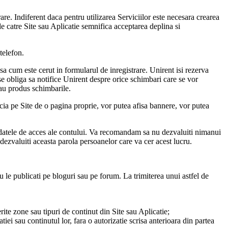
are. Indiferent daca pentru utilizarea Serviciilor este necesara crearea
 de catre Site sau Aplicatie semnifica acceptarea deplina si
telefon.
 asa cum este cerut in formularul de inregistrare. Unirent isi rezerva
i se obliga sa notifice Unirent despre orice schimbari care se vor
s-au produs schimbarile.
ficia pe Site de o pagina proprie, vor putea afisa bannere, vor putea
rija datele de acces ale contului. Va recomandam sa nu dezvaluiti nimanui
dezvaluiti aceasta parola persoanelor care va cer acest lucru.
sau le publicati pe bloguri sau pe forum. La trimiterea unui astfel de
iferite zone sau tipuri de continut din Site sau Aplicatie;
ei sau continutul lor, fara o autorizatie scrisa anterioara din partea