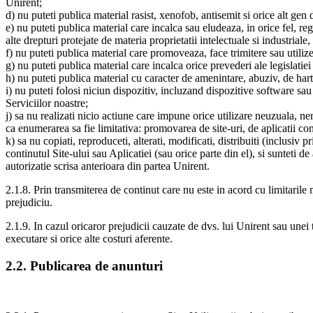
Unirent;
d) nu puteti publica material rasist, xenofob, antisemit si orice alt ge
e) nu puteti publica material care incalca sau eludeaza, in orice fel, reg
alte drepturi protejate de materia proprietatii intelectuale si industriale,
f) nu puteti publica material care promoveaza, face trimitere sau utilize
g) nu puteti publica material care incalca orice prevederi ale legislatie
h) nu puteti publica material cu caracter de amenintare, abuziv, de har
i) nu puteti folosi niciun dispozitiv, incluzand dispozitive software sa
Serviciilor noastre;
j) sa nu realizati nicio actiune care impune orice utilizare neuzuala, ne
ca enumerarea sa fie limitativa: promovarea de site-uri, de aplicatii con
k) sa nu copiati, reproduceti, alterati, modificati, distribuiti (inclusiv 
continutul Site-ului sau Aplicatiei (sau orice parte din el), si sunteti de
autorizatie scrisa anterioara din partea Unirent.
2.1.8. Prin transmiterea de continut care nu este in acord cu limitarile
prejudiciu.
2.1.9. In cazul oricaror prejudicii cauzate de dvs. lui Unirent sau unei t
executare si orice alte costuri aferente.
2.2. Publicarea de anunturi