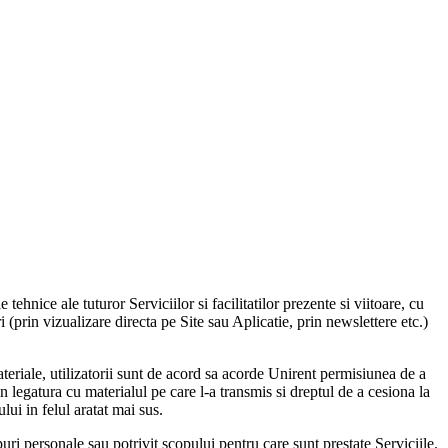
 tehnice ale tuturor Serviciilor si facilitatilor prezente si viitoare, cu
i (prin vizualizare directa pe Site sau Aplicatie, prin newslettere etc.)
teriale, utilizatorii sunt de acord sa acorde Unirent permisiunea de a
in legatura cu materialul pe care l-a transmis si dreptul de a cesiona la
lui in felul aratat mai sus.
opuri personale sau potrivit scopului pentru care sunt prestate Serviciile.