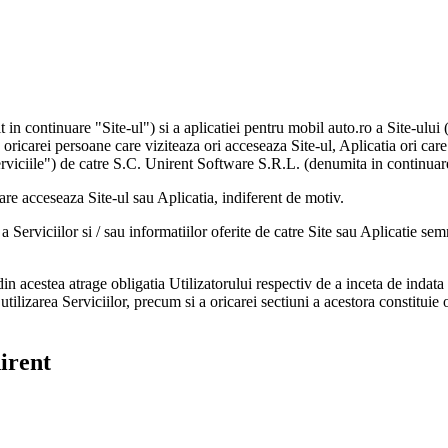
t in continuare "Site-ul") si a aplicatiei pentru mobil auto.ro a Site-ul
 oricarei persoane care viziteaza ori acceseaza Site-ul, Aplicatia ori care 
erviciile") de catre S.C. Unirent Software S.R.L. (denumita in continuar
 care acceseaza Site-ul sau Aplicatia, indiferent de motiv.
a Serviciilor si / sau informatiilor oferite de catre Site sau Aplicatie se
n acestea atrage obligatia Utilizatorului respectiv de a inceta de indata 
 utilizarea Serviciilor, precum si a oricarei sectiuni a acestora constitui
nirent