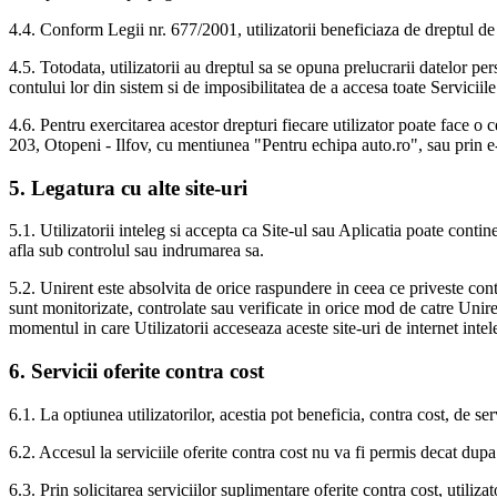
4.4. Conform Legii nr. 677/2001, utilizatorii beneficiaza de dreptul de a
4.5. Totodata, utilizatorii au dreptul sa se opuna prelucrarii datelor pers
contului lor din sistem si de imposibilitatea de a accesa toate Serviciile
4.6. Pentru exercitarea acestor drepturi fiecare utilizator poate face 
203, Otopeni - Ilfov, cu mentiunea "Pentru echipa auto.ro", sau prin e
5. Legatura cu alte site-uri
5.1. Utilizatorii inteleg si accepta ca Site-ul sau Aplicatia poate contine
afla sub controlul sau indrumarea sa.
5.2. Unirent este absolvita de orice raspundere in ceea ce priveste conti
sunt monitorizate, controlate sau verificate in orice mod de catre Uniren
momentul in care Utilizatorii acceseaza aceste site-uri de internet inte
6. Servicii oferite contra cost
6.1. La optiunea utilizatorilor, acestia pot beneficia, contra cost, de se
6.2. Accesul la serviciile oferite contra cost nu va fi permis decat du
6.3. Prin solicitarea serviciilor suplimentare oferite contra cost, utiliz