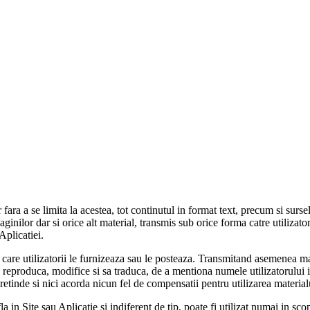
fara a se limita la acestea, tot continutul in format text, precum si sursele
inilor dar si orice alt material, transmis sub orice forma catre utilizator
Aplicatiei.
 care utilizatorii le furnizeaza sau le posteaza. Transmitand asemenea ma
ce, reproduca, modifice si sa traduca, de a mentiona numele utilizatorului 
retinde si nici acorda nicun fel de compensatii pentru utilizarea materialu
la in Site sau Aplicatie si indiferent de tip, poate fi utilizat numai in sc