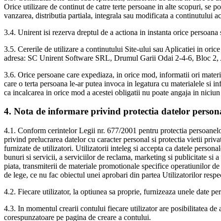
Orice utilizare de continut de catre terte persoane in alte scopuri, se p
vanzarea, distributia partiala, integrala sau modificata a continutului ac
3.4. Unirent isi rezerva dreptul de a actiona in instanta orice persoana 
3.5. Cererile de utilizare a continutului Site-ului sau Aplicatiei in orice
adresa: SC Unirent Software SRL, Drumul Garii Odai 2-4-6, Bloc 2, Ap.
3.6. Orice persoane care expediaza, in orice mod, informatii ori materia
care o terta persoana le-ar putea invoca in legatura cu materialele si i
ca incalcarea in orice mod a acestei obligatii nu poate angaja in nici
4. Nota de informare privind protectia datelor person
4.1. Conform cerintelor Legii nr. 677/2001 pentru protectia persoanelor 
privind prelucrarea datelor cu caracter personal si protectia vietii priv
furnizate de utilizatori. Utilizatorii inteleg si accepta ca datele persona
bunuri si servicii, a serviciilor de reclama, marketing si publicitate si a
piata, transmiterii de materiale promotionale specifice operatiunilor de 
de lege, ce nu fac obiectul unei aprobari din partea Utilizatorilor respec
4.2. Fiecare utilizator, la optiunea sa proprie, furnizeaza unele date per
4.3. In momentul crearii contului fiecare utilizator are posibilitatea de
corespunzatoare pe pagina de creare a contului.