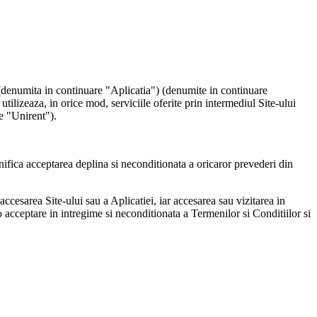
ui (denumita in continuare "Aplicatia") (denumite in continuare
utilizeaza, in orice mod, serviciile oferite prin intermediul Site-ului
e "Unirent").
mnifica acceptarea deplina si neconditionata a oricaror prevederi din
accesarea Site-ului sau a Aplicatiei, iar accesarea sau vizitarea in
e o acceptare in intregime si neconditionata a Termenilor si Conditiilor si