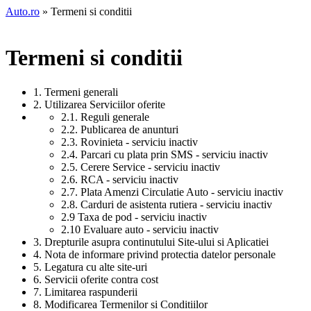
Auto.ro
» Termeni si conditii
Termeni si conditii
1. Termeni generali
2. Utilizarea Serviciilor oferite
2.1. Reguli generale
2.2. Publicarea de anunturi
2.3. Rovinieta - serviciu inactiv
2.4. Parcari cu plata prin SMS - serviciu inactiv
2.5. Cerere Service - serviciu inactiv
2.6. RCA - serviciu inactiv
2.7. Plata Amenzi Circulatie Auto - serviciu inactiv
2.8. Carduri de asistenta rutiera - serviciu inactiv
2.9 Taxa de pod - serviciu inactiv
2.10 Evaluare auto - serviciu inactiv
3. Drepturile asupra continutului Site-ului si Aplicatiei
4. Nota de informare privind protectia datelor personale
5. Legatura cu alte site-uri
6. Servicii oferite contra cost
7. Limitarea raspunderii
8. Modificarea Termenilor si Conditiilor