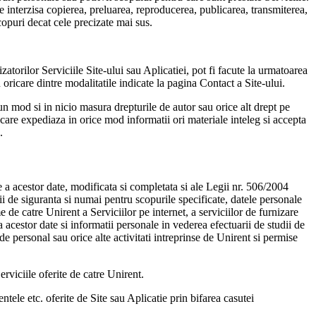
te interzisa copierea, preluarea, reproducerea, publicarea, transmiterea,
scopuri decat cele precizate mai sus.
izatorilor Serviciile Site-ului sau Aplicatiei, pot fi facute la urmatoarea
icare dintre modalitatile indicate la pagina Contact a Site-ului.
un mod si in nicio masura drepturile de autor sau orice alt drept pe
 care expediaza in orice mod informatii ori materiale inteleg si accepta
.
e a acestor date, modificata si completata si ale Legii nr. 506/2004
tii de siguranta si numai pentru scopurile specificate, datele personale
me de catre Unirent a Serviciilor pe internet, a serviciilor de furnizare
 a acestor date si informatii personale in vederea efectuarii de studii de
de personal sau orice alte activitati intreprinse de Unirent si permise
erviciile oferite de catre Unirent.
ntele etc. oferite de Site sau Aplicatie prin bifarea casutei