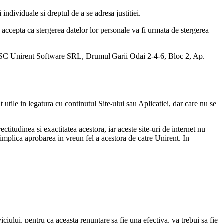
individuale si dreptul de a se adresa justitiei.
 si accepta ca stergerea datelor lor personale va fi urmata de stergerea
adresa SC Unirent Software SRL, Drumul Garii Odai 2-4-6, Bloc 2, Ap.
nt utile in legatura cu continutul Site-ului sau Aplicatiei, dar care nu se
ctitudinea si exactitatea acestora, iar aceste site-uri de internet nu
u implica aprobarea in vreun fel a acestora de catre Unirent. In
viciului, pentru ca aceasta renuntare sa fie una efectiva, va trebui sa fie