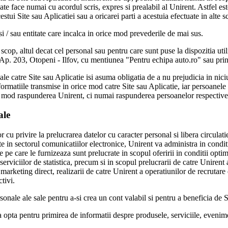
oate face numai cu acordul scris, expres si prealabil al Unirent. Astfel es
estui Site sau Aplicatiei sau a oricarei parti a acestuia efectuate in alte 
si / sau entitate care incalca in orice mod prevederile de mai sus.
 scop, altul decat cel personal sau pentru care sunt puse la dispozitia util
 203, Otopeni - Ilfov, cu mentiunea "Pentru echipa auto.ro" sau prin or
le catre Site sau Aplicatie isi asuma obligatia de a nu prejudicia in nici
nformatiile transmise in orice mod catre Site sau Aplicatie, iar persoanele
un mod raspunderea Unirent, ci numai raspunderea persoanelor respective
ale
cu privire la prelucrarea datelor cu caracter personal si libera circulati
ate in sectorul comunicatiilor electronice, Unirent va administra in condi
le pe care le furnizeaza sunt prelucrate in scopul oferirii in conditii opti
 serviciilor de statistica, precum si in scopul prelucrarii de catre Unirent
marketing direct, realizarii de catre Unirent a operatiunilor de recrutare 
tivi.
sonale ale sale pentru a-si crea un cont valabil si pentru a beneficia de S
 a opta pentru primirea de informatii despre produsele, serviciile, evenime