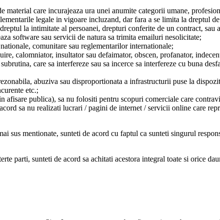
n de material care incurajeaza ura unei anumite categorii umane, profesion
lementarile legale in vigoare incluzand, dar fara a se limita la dreptul de 
 dreptul la intimitate al persoanei, drepturi conferite de un contract, sau a
aza software sau servicii de natura sa trimita emailuri nesolicitate;
i nationale, comunitare sau reglementarilor internationale;
tuire, calomniator, insultator sau defaimator, obscen, profanator, indece
u subrutina, care sa interfereze sau sa incerce sa interfereze cu buna desf
rezonabila, abuziva sau disproportionata a infrastructurii puse la dispozit
curente etc.;
prin afisare publica), sa nu folositi pentru scopuri comerciale care contrav
 acord sa nu realizati lucrari / pagini de internet / servicii online care re
 mai sus mentionate, sunteti de acord cu faptul ca sunteti singurul respon
erte parti, sunteti de acord sa achitati acestora integral toate si orice da