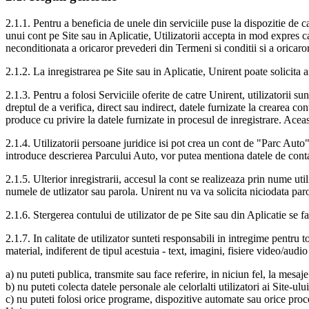
2.1.1. Pentru a beneficia de unele din serviciile puse la dispozitie de c
unui cont pe Site sau in Aplicatie, Utilizatorii accepta in mod expres ca
neconditionata a oricaror prevederi din Termeni si conditii si a oricaror
2.1.2. La inregistrarea pe Site sau in Aplicatie, Unirent poate solicita
2.1.3. Pentru a folosi Serviciile oferite de catre Unirent, utilizatorii s
dreptul de a verifica, direct sau indirect, datele furnizate la crearea co
produce cu privire la datele furnizate in procesul de inregistrare. Aceas
2.1.4. Utilizatorii persoane juridice isi pot crea un cont de "Parc Auto
introduce descrierea Parcului Auto, vor putea mentiona datele de conta
2.1.5. Ulterior inregistrarii, accesul la cont se realizeaza prin nume ut
numele de utlizator sau parola. Unirent nu va va solicita niciodata paro
2.1.6. Stergerea contului de utilizator de pe Site sau din Aplicatie se fa
2.1.7. In calitate de utilizator sunteti responsabili in intregime pentru 
material, indiferent de tipul acestuia - text, imagini, fisiere video/audi
a) nu puteti publica, transmite sau face referire, in niciun fel, la mesaj
b) nu puteti colecta datele personale ale celorlalti utilizatori ai Site-ulu
c) nu puteti folosi orice programe, dispozitive automate sau orice proce