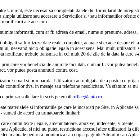
atre Unirent, este necesar sa completati datele din formularul de inregistr
 simpla utilizare sau accesare a Serviciilor si / sau informatiilor oferite
 modificarii ale acestora.
 anumite informatii, cum ar fi: adresa de email, nume si prenume, adresa, 
unt obligati sa furnizeze date reale, complete, actuale si exacte despre ei,
ntului, neavand nicio obligatie legala in acest sens. Mai mult, utilizatori
ta notificare trebuie transmisa in cel mult 20 de zile de la data la care 
" prin care vor beneficia de anumite facilitati, cum ar fi: vor putea bene
ct, vor putea posta anunturi contra cost.
ilizator / email si prin parola. Utilizatorii au obligatia de a pastra cu g
la conturilor dvs. in mesaje sau telefoane nesolicitate. Va sfatuim sa nu 
ce printr-o solicitare in scris pe email
office@auto.ro
.
toate materialele si informatiile pe care le incarcati pe Site, in Aplicatie 
o - sunteti de acord cu urmatoarele limitari:
e care contin texte ilegale, amenintatoare, abuzive, indecente, violente;
i sau Aplicatiei si nici nu puteti restrictiona accesul altor utilizatori la d
dee manuale pentru a monitoriza sau copia paginile Site-ului sau Aplicati