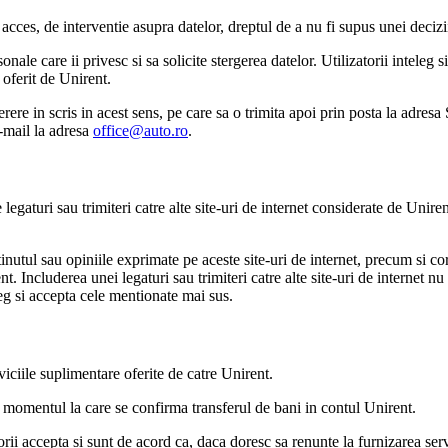
cces, de interventie asupra datelor, dreptul de a nu fi supus unei decizii 
onale care ii privesc si sa solicite stergerea datelor. Utilizatorii inteleg
 oferit de Unirent.
o cerere in scris in acest sens, pe care sa o trimita apoi prin posta la 
-mail la adresa
office@auto.ro
.
 legaturi sau trimiteri catre alte site-uri de internet considerate de Unire
nutul sau opiniile exprimate pe aceste site-uri de internet, precum si core
t. Includerea unei legaturi sau trimiteri catre alte site-uri de internet n
leg si accepta cele mentionate mai sus.
rviciile suplimentare oferite de catre Unirent.
pa momentul la care se confirma transferul de bani in contul Unirent.
atorii accepta si sunt de acord ca, daca doresc sa renunte la furnizarea ser