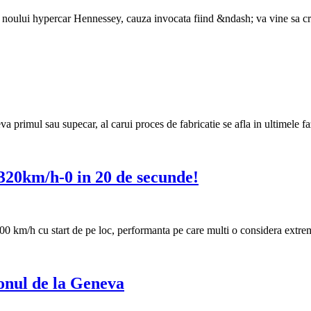
ta noului hypercar Hennessey, cauza invocata fiind &ndash; va vine sa cr
 primul sau supecar, al carui proces de fabricatie se afla in ultimele fa
20km/h-0 in 20 de secunde!
300 km/h cu start de pe loc, performanta pe care multi o considera extre
onul de la Geneva