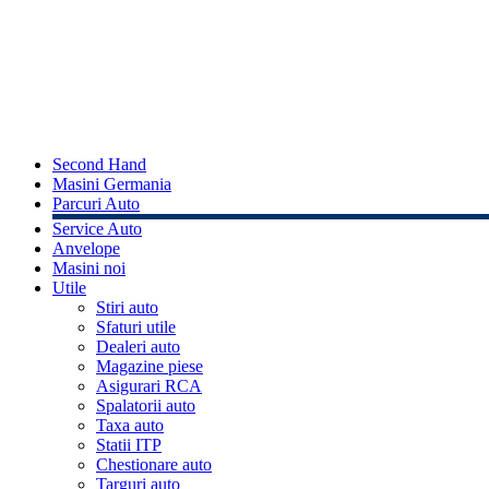
Second Hand
Masini Germania
Parcuri Auto
Service Auto
Anvelope
Masini noi
Utile
Stiri auto
Sfaturi utile
Dealeri auto
Magazine piese
Asigurari RCA
Spalatorii auto
Taxa auto
Statii ITP
Chestionare auto
Targuri auto