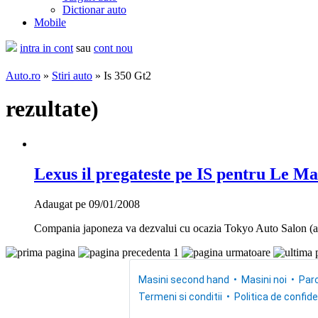
Dictionar auto
Mobile
intra in cont
sau
cont nou
Auto.ro
»
Stiri auto
» Is 350 Gt2
rezultate
)
Lexus il pregateste pe IS pentru Le Ma
Adaugat pe 09/01/2008
Compania japoneza va dezvalui cu ocazia Tokyo Auto Salon (a n
1
Masini second hand
Masini noi
Parc
Termeni si conditii
Politica de confide