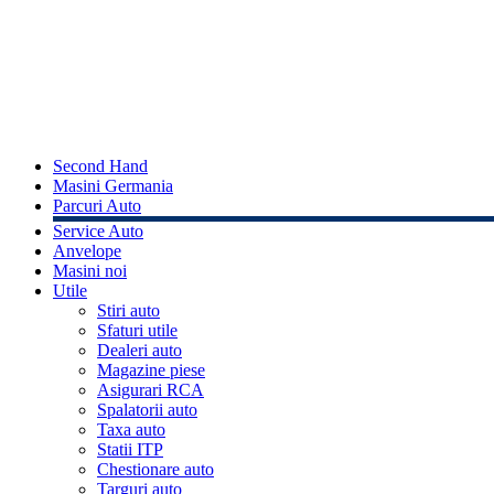
Second Hand
Masini Germania
Parcuri Auto
Service Auto
Anvelope
Masini noi
Utile
Stiri auto
Sfaturi utile
Dealeri auto
Magazine piese
Asigurari RCA
Spalatorii auto
Taxa auto
Statii ITP
Chestionare auto
Targuri auto