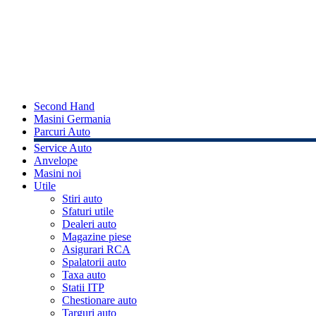
Second Hand
Masini Germania
Parcuri Auto
Service Auto
Anvelope
Masini noi
Utile
Stiri auto
Sfaturi utile
Dealeri auto
Magazine piese
Asigurari RCA
Spalatorii auto
Taxa auto
Statii ITP
Chestionare auto
Targuri auto