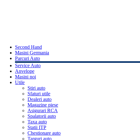
Second Hand
Masini Germania
Parcuri Auto
Service Auto
Anvelope
Masini noi
Utile
Stiri auto
Sfaturi utile
Dealeri auto
Magazine piese
Asigurari RCA
Spalatorii auto
Taxa auto
Statii ITP
Chestionare auto
Targuri auto