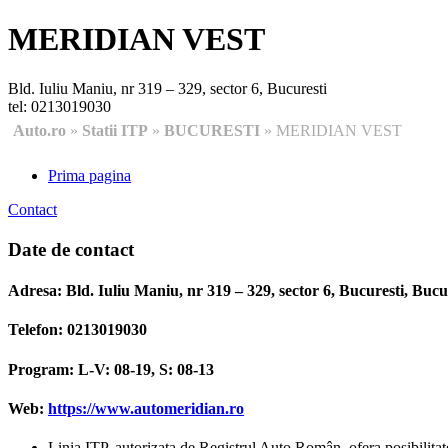
MERIDIAN VEST
Bld. Iuliu Maniu, nr 319 – 329, sector 6, Bucuresti
tel: 0213019030
Auto.ro
»
Statii ITP
»
BUCURESTI
» MERIDIAN VEST
Prima pagina
Contact
Date de contact
Adresa:
Bld. Iuliu Maniu, nr 319 – 329, sector 6, Bucuresti, B
Telefon:
0213019030
Program:
L-V: 08-19, S: 08-13
Web:
https://www.automeridian.ro
Linia ITP, autorizata de Registrul Auto Român, ofera posibilitatea