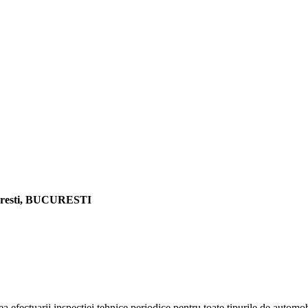
ucuresti, BUCURESTI
 efectuarii inspectiei tehnice periodice pentru toate tipurile de automobi