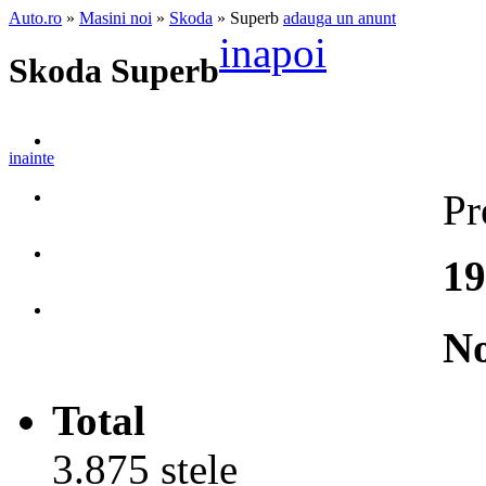
Auto.ro
»
Masini noi
»
Skoda
» Superb
adauga un anunt
inapoi
Skoda Superb
inainte
Pr
19
No
Total
3.875 stele