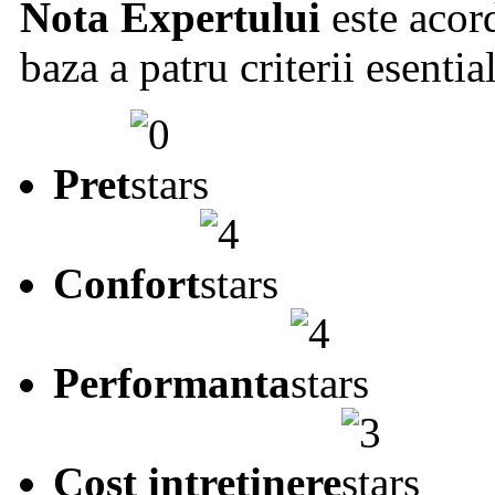
Nota Expertului
este acord
baza a patru criterii esentia
Pret
Confort
Performanta
Cost intretinere