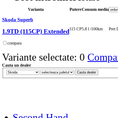
Varianta
Putere
Consum mediu
Skoda Superb
115 CP
5.8 l /100km
Pret
1.9TD (115CP) Extended
compara
Variante selectate: 0
Compara
Cauta un dealer
Second Hand