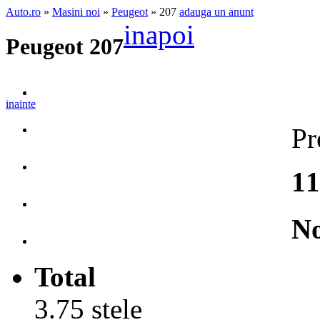
Auto.ro
»
Masini noi
»
Peugeot
» 207
adauga un anunt
inapoi
Peugeot 207
inainte
Pr
11
No
Total
3.75 stele