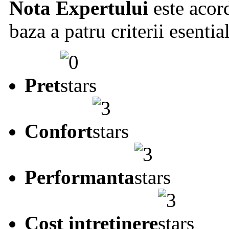
Nota Expertului
este acord
baza a patru criterii esentia
Pret
Confort
Performanta
Cost intretinere