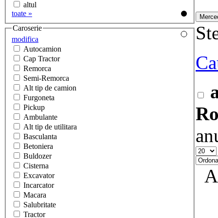
altul
toate »
Ste
Caroserie
modifica
Autocamion
Ca
Cap Tractor
Remorca
Semi-Remorca
Alt tip de camion
Furgoneta
Pickup
Ro
Ambulante
Alt tip de utilitara
an
Basculanta
Betoniera
Buldozer
Cisterna
A
Excavator
Incarcator
Macara
Salubritate
Tractor