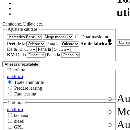
uti
Camioane, Utilaje etc.
Ajustare cautare
Doar masini noi
Pret
de la
Pana la
An de fabricatie
De la
Pana la
KM
De la
Pana la
Tip oferta
modifica
Toate anunturile
Predare leasing
Fara leasing
Au
Carburant
Mo
modifica
benzina
Au
diesel
GPL