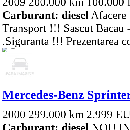
2009
200.000 km
100.000
Carburant: diesel
Afacere 
Transport !!! Sascut Bacau -
.Siguranta !!! Prezentarea c
Mercedes-Benz Sprinte
2000
299.000 km
2.999 E
Carburant: diesel
NOU IN 