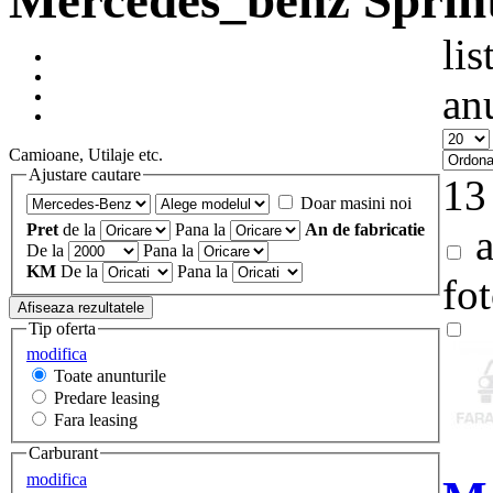
Mercedes_benz Sprint
lis
an
Camioane, Utilaje etc.
Ajustare cautare
13
Doar masini noi
Pret
de la
Pana la
An de fabricatie
a
De la
Pana la
KM
De la
Pana la
fo
Tip oferta
modifica
Toate anunturile
Predare leasing
Fara leasing
Carburant
modifica