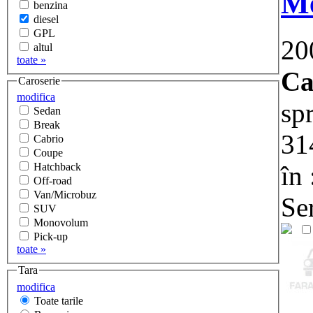
Me
benzina
diesel
GPL
20
altul
toate »
Ca
Caroserie
modifica
sp
Sedan
Break
31
Cabrio
Coupe
în
Hatchback
Off-road
Van/Microbuz
Ser
SUV
Monovolum
Pick-up
toate »
Tara
modifica
Toate tarile