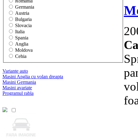
Romania
Me
Germania
Austria
Bulgaria
Slovacia
20
Italia
Spania
Ca
Anglia
Moldova
Spr
Cehia
pa
Variante auto
Masini Anglia cu volan dreapta
Masini Germania
vo
Masini avariate
Programul rabla
foa