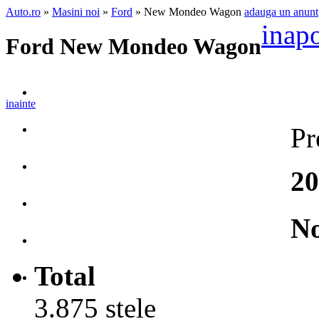
Auto.ro
»
Masini noi
»
Ford
» New Mondeo Wagon
adauga un anunt
inap
Ford New Mondeo Wagon
inainte
Pr
20
No
Total
3.875 stele