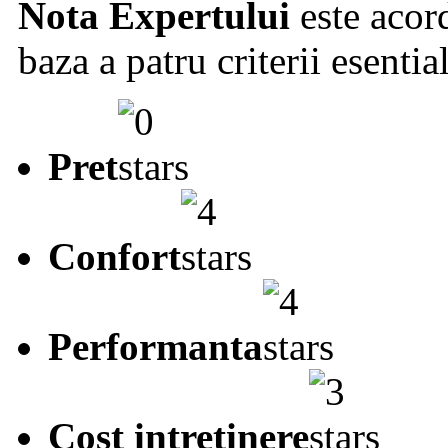
Nota Expertului
este acord
baza a patru criterii esentia
Pret
Confort
Performanta
Cost intretinere