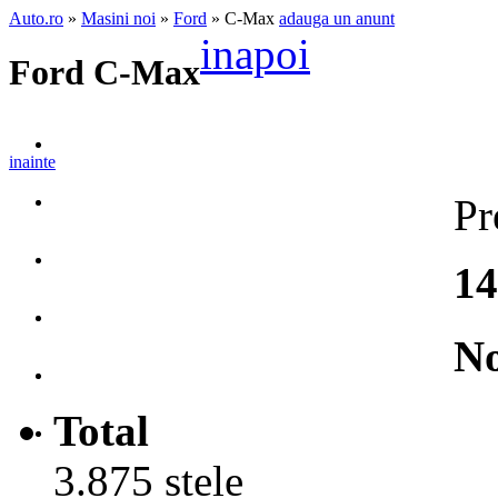
Auto.ro
»
Masini noi
»
Ford
» C-Max
adauga un anunt
inapoi
Ford C-Max
inainte
Pr
14
No
Total
3.875 stele