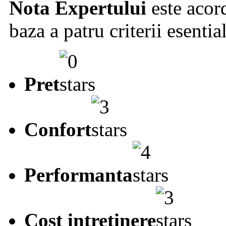
Nota Expertului
este acord
baza a patru criterii esentia
Pret
Confort
Performanta
Cost intretinere