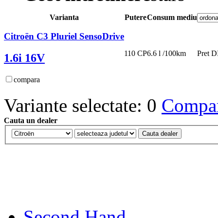
Varianta
Putere
Consum mediu
Citroën C3 Pluriel SensoDrive
110 CP
6.6 l /100km
Pret 
1.6i 16V
compara
Variante selectate: 0
Compara
Cauta un dealer
Second Hand