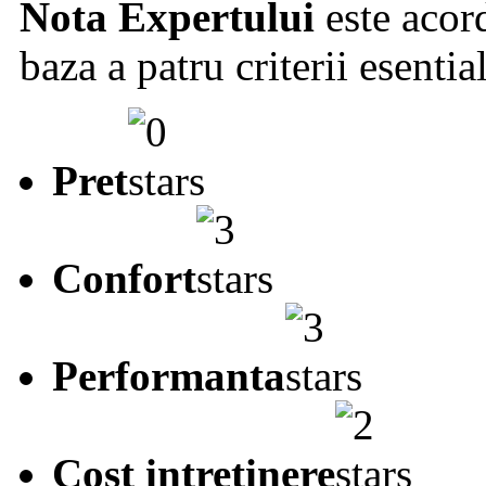
Nota Expertului
este acord
baza a patru criterii esentia
Pret
Confort
Performanta
Cost intretinere