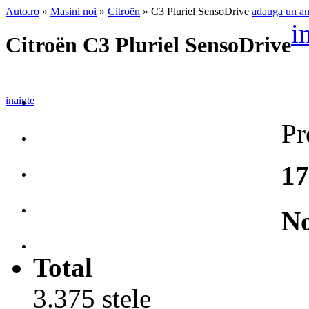
Auto.ro
»
Masini noi
»
Citroën
» C3 Pluriel SensoDrive
adauga un a
i
Citroën C3 Pluriel SensoDrive
inainte
Pr
17
No
Total
3.375 stele