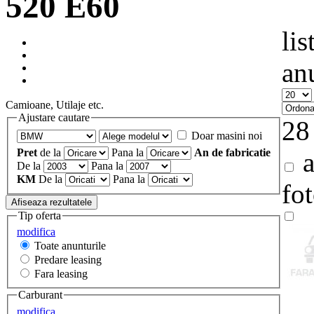
520 E60
lis
an
Camioane, Utilaje etc.
Ajustare cautare
28
Doar masini noi
Pret
de la
Pana la
An de fabricatie
a
De la
Pana la
KM
De la
Pana la
fo
Tip oferta
modifica
Toate anunturile
Predare leasing
Fara leasing
Carburant
modifica