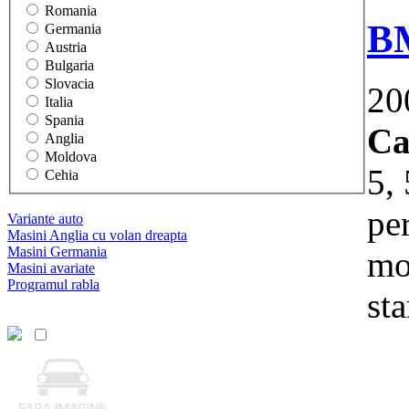
Romania
B
Germania
Austria
Bulgaria
Slovacia
20
Italia
Spania
Ca
Anglia
Moldova
5, 
Cehia
per
Variante auto
Masini Anglia cu volan dreapta
Masini Germania
mod
Masini avariate
Programul rabla
sta