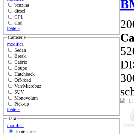
B
benzina
diesel
GPL
20
altul
toate »
Ca
Caroserie
modifica
52
Sedan
Break
DI
Cabrio
Coupe
30
Hatchback
Off-road
Van/Microbuz
sc
SUV
Monovolum
Pick-up
toate »
Tara
modifica
Toate tarile