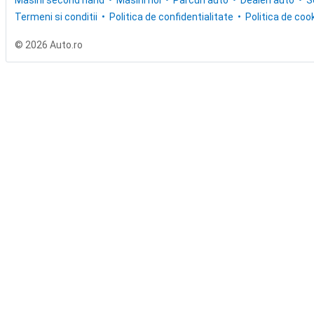
Masini second hand
Masini noi
Parcuri auto
Dealeri auto
S
Termeni si conditii
Politica de confidentialitate
Politica de cook
© 2026 Auto.ro