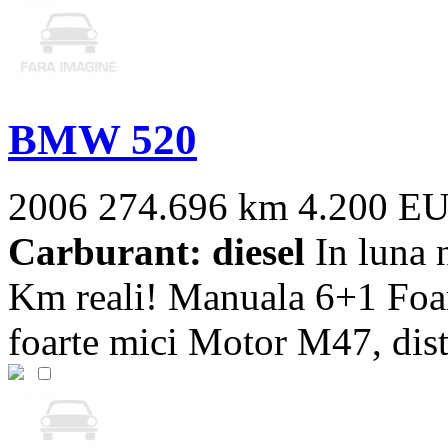
BMW 520
2006
274.696 km
4.200 E
Carburant: diesel
In luna n
Km reali! Manuala 6+1 Foar
foarte mici Motor M47, distr