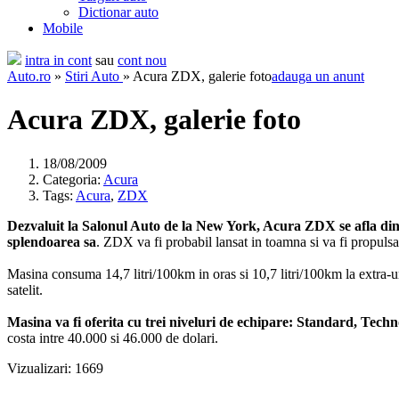
Dictionar auto
Mobile
intra in cont
sau
cont nou
Auto.ro
»
Stiri Auto
» Acura ZDX, galerie foto
adauga un anunt
Acura ZDX, galerie foto
18/08/2009
Categoria:
Acura
Tags:
Acura
,
ZDX
Dezvaluit la Salonul Auto de la New York, Acura ZDX se afla din 
splendoarea sa
. ZDX va fi probabil lansat in toamna si va fi propulsat
Masina consuma 14,7 litri/100km in oras si 10,7 litri/100km la extra-ur
satelit.
Masina va fi oferita cu trei niveluri de echipare: Standard, Tech
costa intre 40.000 si 46.000 de dolari.
Vizualizari: 1669