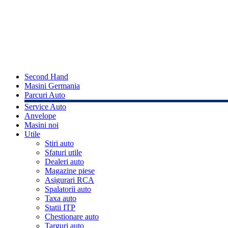
Second Hand
Masini Germania
Parcuri Auto
Service Auto
Anvelope
Masini noi
Utile
Stiri auto
Sfaturi utile
Dealeri auto
Magazine piese
Asigurari RCA
Spalatorii auto
Taxa auto
Statii ITP
Chestionare auto
Targuri auto