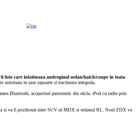
i foto care infatiseaza androginul sedan/hatch/coupe in toata
ze automata in sase rapoarte si tractiunea integrala.
tatea Bluetooth, acoperisul panoramic din sticla, iPod cu radio prin
a si va fi pozitionat intre SUV-ul MDX si sedanul RL. Noul ZDX va