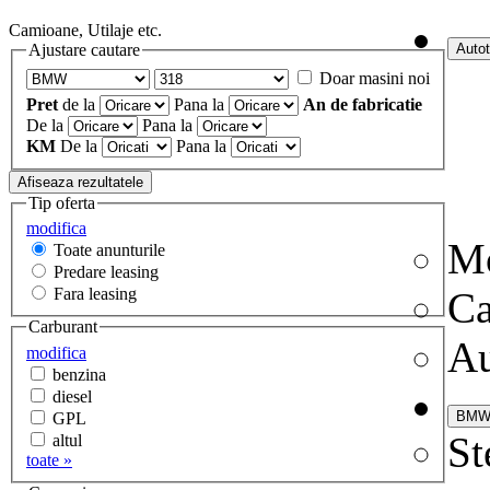
Camioane, Utilaje etc.
Ajustare cautare
Doar masini noi
Pret
de la
Pana la
An de fabricatie
De la
Pana la
KM
De la
Pana la
Tip oferta
modifica
Mo
Toate anunturile
Predare leasing
Fara leasing
C
Carburant
Au
modifica
benzina
diesel
GPL
St
altul
toate »