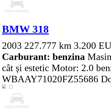
BMW 318
2003
227.777 km
3.200 E
Carburant: benzina
Masina
cât și estetic Motor: 2.0 b
WBAAY71020FZ55686 Dotri: