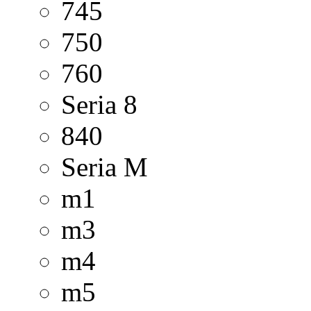
745
750
760
Seria 8
840
Seria M
m1
m3
m4
m5