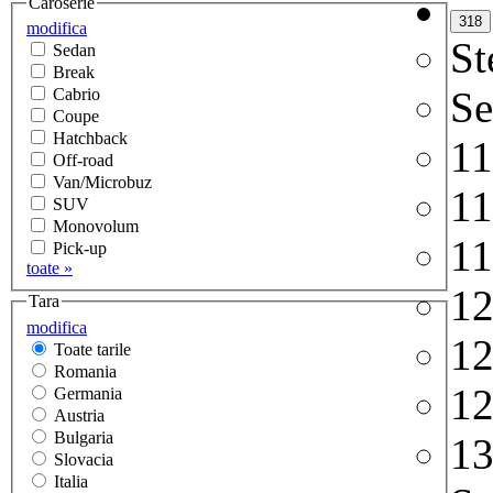
Caroserie
modifica
St
Sedan
Break
Se
Cabrio
Coupe
Hatchback
1
Off-road
Van/Microbuz
1
SUV
Monovolum
1
Pick-up
toate »
1
Tara
modifica
1
Toate tarile
Romania
1
Germania
Austria
Bulgaria
1
Slovacia
Italia