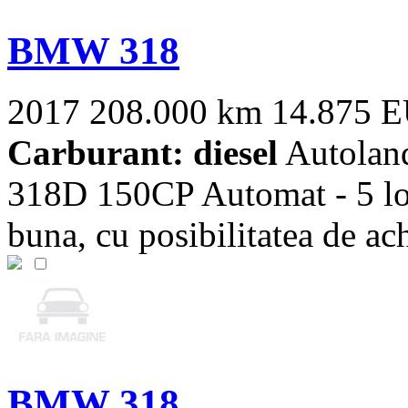
BMW 318
2017
208.000 km
14.875 
Carburant: diesel
Autolan
318D 150CP Automat - 5 locu
buna, cu posibilitatea de achi
BMW 318