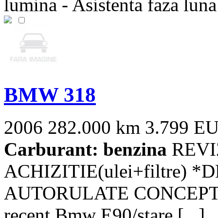
lumina - Asistenta faza luna 
BMW 318
2006
282.000 km
3.799 E
Carburant: benzina
REVI
ACHIZITIE(ulei+filtre
AUTORULATE CONCEPT,ofe
recent Bmw E90/stare [...]