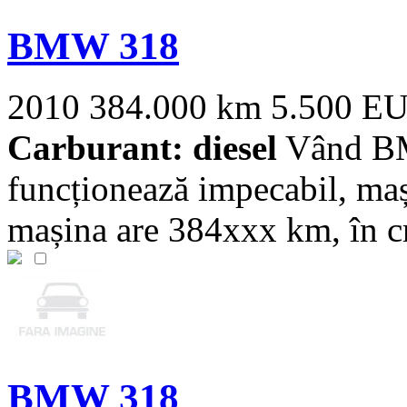
BMW 318
2010
384.000 km
5.500 E
Carburant: diesel
Vând BM
funcționează impecabil, maș
mașina are 384xxx km, în cre
BMW 318