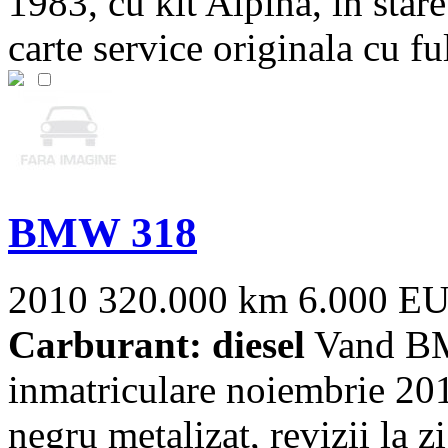
1983, cu kit Alpina, în star
carte service originala cu full
BMW 318
2010
320.000 km
6.000 E
Carburant: diesel
Vand BMW
inmatriculare noiembrie 2010
negru metalizat, revizii la zi,