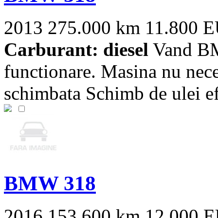
2013
275.000 km
11.800 
Carburant: diesel
Vand BMW
functionare. Masina nu neces
schimbata Schimb de ulei efe
BMW 318
2016
153.600 km
12.000 