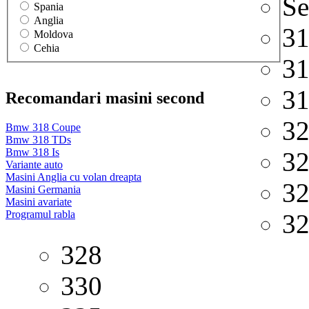
Se
Spania
Anglia
3
Moldova
Cehia
3
3
Recomandari masini second
3
Bmw 318 Coupe
Bmw 318 TDs
Bmw 318 Is
3
Variante auto
Masini Anglia cu volan dreapta
3
Masini Germania
Masini avariate
Programul rabla
3
328
330